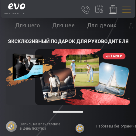
Москва и МО
Для него
Для нее
Для двоих
Дл
ЗИВНЫЙ ПОДАРОК ДЛЯ РУКОВОДИТЕЛЯ
ЭКСКЛЮЗИВН
Запись на впечатление
Работаем без огранич
в день покупки