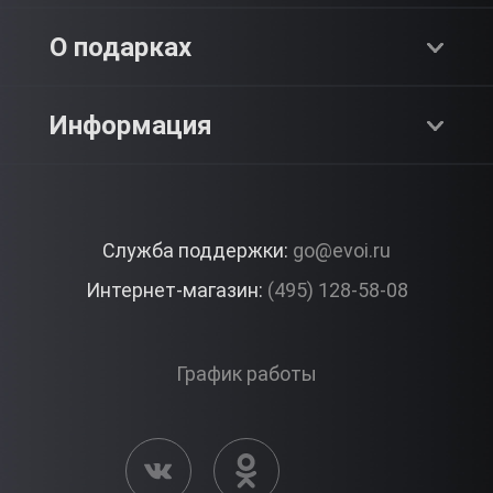
Адреналин
О компании
О подарках
SPA & Красота
Блог
Как это работает?
Информация
Романтика
Работа
Отзывы
Что подарить?
Premium
Контакты
Служба поддержки:
go@evoi.ru
Вопросы и ответы
Корпоративные подарки
Интернет-магазин:
(495) 128-58-08
Доставка и Оплата
Правила ЭВО Импрэшнс
График работы
Публичная оферта
Активация сертификата