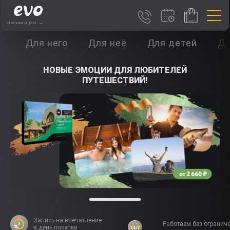
Москва и МО
Для него
Для неё
Для детей
Дл
НОВЫЕ ЭМОЦИИ ДЛЯ ЛЮБИТЕЛЕЙ
ПУТЕШЕСТВИЙ!
Запись на впечатление
Работаем без огранич
в день покупки