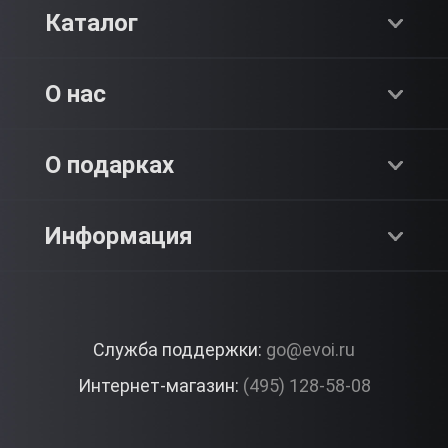
Каталог
Хиты продаж
О нас
Адреналин
О компании
О подарках
SPA & Красота
Блог
Как это работает?
Информация
Романтика
Работа
Отзывы
Что подарить?
Premium
Контакты
Служба поддержки:
go@evoi.ru
Вопросы и ответы
Корпоративные подарки
Интернет-магазин:
(495) 128-58-08
Доставка и Оплата
Правила ЭВО Импрэшнс