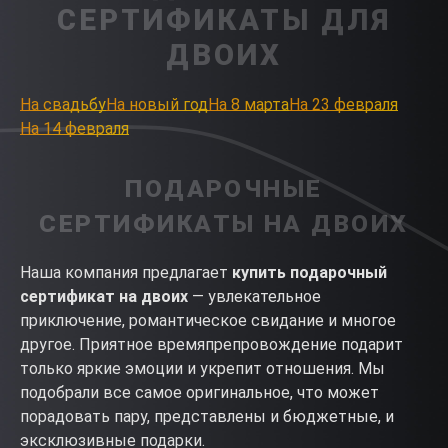
СЕРТИФИКАТЫ ДЛЯ
ДВОИХ
На свадьбу
На новый год
На 8 марта
На 23 февраля
На 14 февраля
ПОДАРОЧНЫЕ
СЕРТИФИКАТЫ НА ДВОИХ
Наша компания предлагает
купить подарочный
сертификат на двоих
— увлекательное
приключение, романтическое свидание и многое
другое. Приятное времяпрепровождение подарит
только яркие эмоции и укрепит отношения. Мы
подобрали все самое оригинальное, что может
порадовать пару, представлены и бюджетные, и
эксклюзивные подарки.