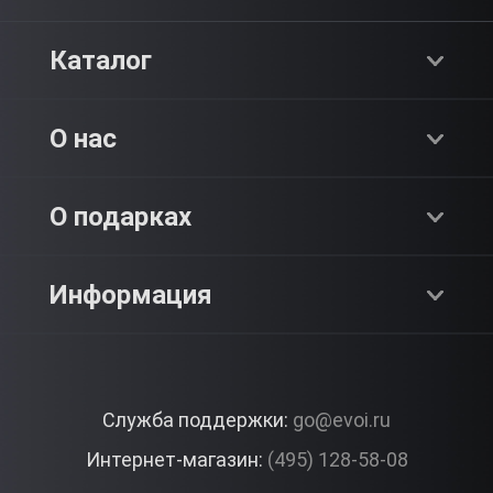
Каталог
Хиты продаж
О нас
Адреналин
О компании
О подарках
SPA & Красота
Блог
Как это работает?
Информация
Романтика
Работа
Отзывы
Что подарить?
Premium
Контакты
Служба поддержки:
go@evoi.ru
Вопросы и ответы
Корпоративные подарки
Интернет-магазин:
(495) 128-58-08