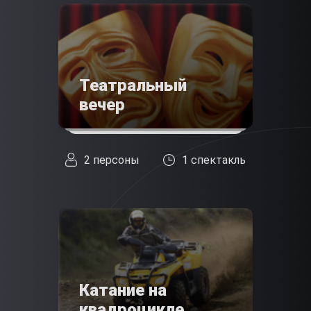
Театральный
вечер
2 персоны
1 спектакль
Катание на
квадроцикле