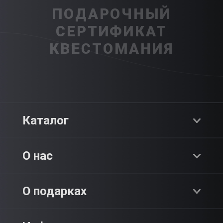
ПОДАРОЧНЫЙ
СЕРТИФИКАТ
КВЕСТОМАНИЯ
Каталог
Хиты продаж
О нас
Адреналин
О компании
О подарках
SPA & Красота
Блог