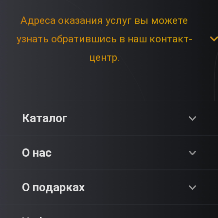
Адреса оказания услуг вы можете
узнать обратившись в наш контакт-
центр.
Каталог
Хиты продаж
О нас
Адреналин
О компании
О подарках
SPA & Красота
Блог