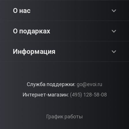
Хиты продаж
О нас
Адреналин
О компании
О подарках
SPA & Красота
Блог
Как это работает?
Информация
Романтика
Работа
Отзывы
Что подарить?
Premium
Контакты
Служба поддержки:
go@evoi.ru
Вопросы и ответы
Корпоративные подарки
Интернет-магазин:
(495) 128-58-08
Доставка и Оплата
Правила ЭВО Импрэшнс
График работы
Публичная оферта