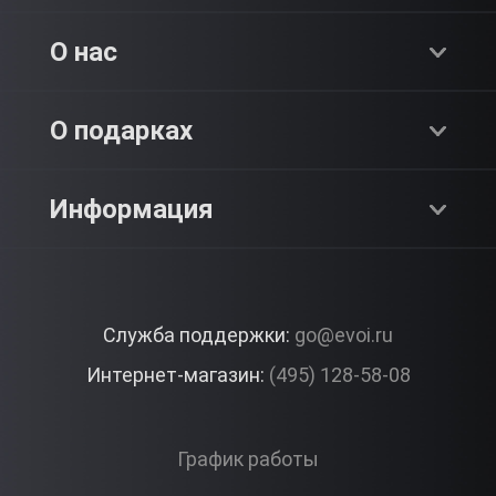
Хиты продаж
О нас
Адреналин
О компании
О подарках
SPA & Красота
Блог
Как это работает?
Информация
Романтика
Работа
Отзывы
Что подарить?
Premium
Контакты
Служба поддержки:
go@evoi.ru
Вопросы и ответы
Корпоративные подарки
Интернет-магазин:
(495) 128-58-08
Доставка и Оплата
Правила ЭВО Импрэшнс
График работы
Публичная оферта