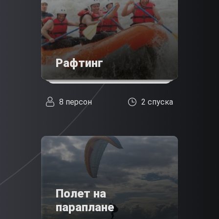
Рафтинг
8 персон
2 спуска
Полет на
параплане