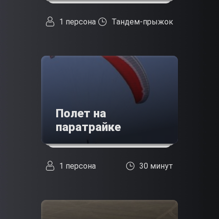
1 персона
Тандем-прыжок
Полет на
паратрайке
1 персона
30 минут