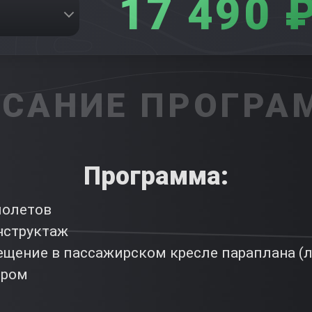
17 490 
САНИЕ ПРОГР
Программа
:
полетов
нструктаж
щение в пассажирском кресле параплана (л
ором