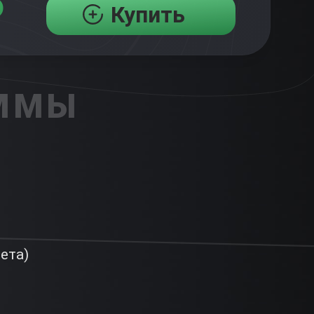
₽
Купить
АММЫ
ета)