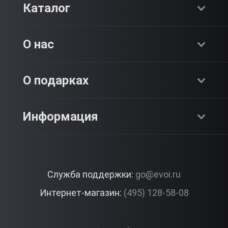
Каталог
Хиты продаж
О нас
Адреналин
О компании
О подарках
SPA & Красота
Блог
Как это работает?
Информация
Романтика
Работа
Отзывы
Что подарить?
Premium
Контакты
Служба поддержки:
go@evoi.ru
Вопросы и ответы
Корпоративные подарки
Интернет-магазин:
(495) 128-58-08
Доставка и Оплата
Правила ЭВО Импрэшнс