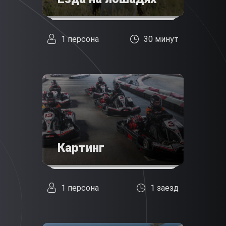
1 персона
30 минут
Картинг
1 персона
1 заезд