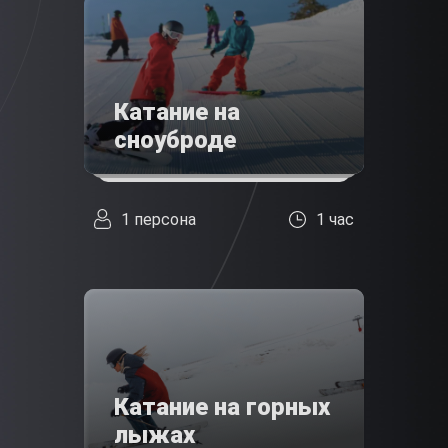
Катание на
сноуброде
1 персона
1 час
Катание на горных
лыжах