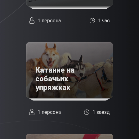
1 персона
1 час
Катание на
собачьих
упряжках
1 персона
1 заезд