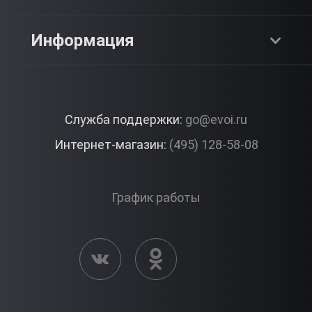
SPA & Красота
Блог
Как это работает?
Информация
Романтика
Работа
Отзывы
Что подарить?
Premium
Контакты
Служба поддержки:
go@evoi.ru
Вопросы и ответы
Корпоративные подарки
Интернет-магазин:
(495) 128-58-08
Доставка и Оплата
Правила ЭВО Импрэшнс
График работы
Публичная оферта
Активация сертификата