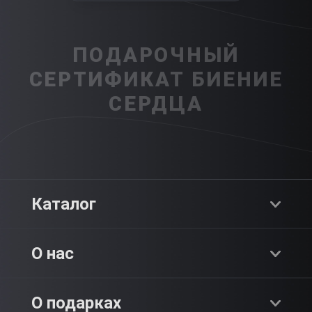
ПОДАРОЧНЫЙ
СЕРТИФИКАТ БИЕНИЕ
СЕРДЦА
Каталог
Хиты продаж
О нас
Адреналин
О компании
О подарках