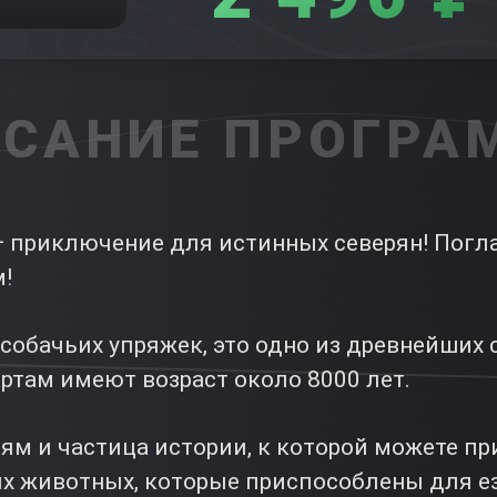
САНИЕ ПРОГР
— приключение для истинных северян! Поглад
м!
я собачьих упряжек, это одно из древнейши
ртам имеют возраст около 8000 лет.
иям и частица истории, к которой можете п
ных животных, которые приспособлены для е