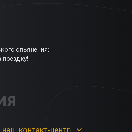
ского опьянения;
а поездку!
ИЯ
 наш контакт-центр.