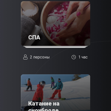
СПА
2 персоны
1 час
Катание на
сноуброде