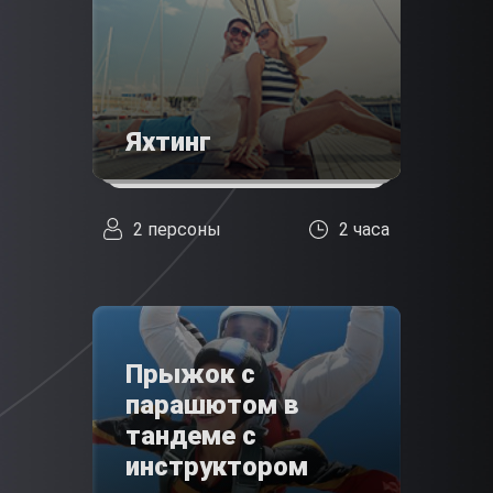
Яхтинг
2 персоны
2 часа
Прыжок с
парашютом в
тандеме с
инструктором