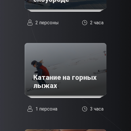
2 персоны
2 часа
Катание на горных
лыжах
1 персона
3 часа