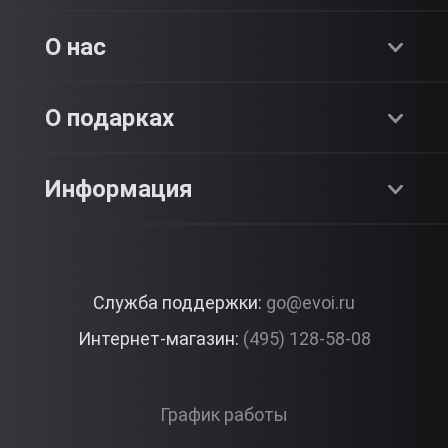
Хиты продаж
О нас
Адреналин
О компании
О подарках
SPA & Красота
Блог
Как это работает?
Информация
Романтика
Работа
Отзывы
Что подарить?
Premium
Контакты
Служба поддержки:
go@evoi.ru
Вопросы и ответы
Корпоративные подарки
Интернет-магазин:
(495) 128-58-08
Доставка и Оплата
Правила ЭВО Импрэшнс
График работы
Публичная оферта