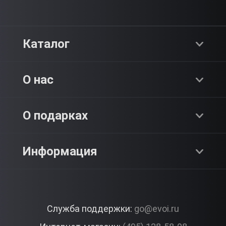
Каталог
Хиты продаж
О нас
Адреналин
О компании
О подарках
SPA & Красота
Блог
Как это работает?
Информация
Романтика
Работа
Отзывы
Что подарить?
Premium
Контакты
Служба поддержки:
go@evoi.ru
Вопросы и ответы
Корпоративные подарки