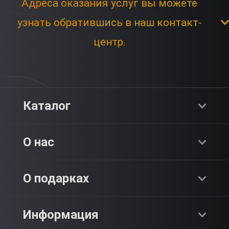
Адреса оказания услуг вы можете
узнать обратившись в наш контакт-
центр.
Каталог
Хиты продаж
О нас
Адреналин
О компании
О подарках
SPA & Красота
Блог
Как это работает?
Информация