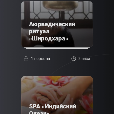
Аюрведический
ритуал
«Широдхара»
1 персона
2 часа
SPA «Индийский
Океан»