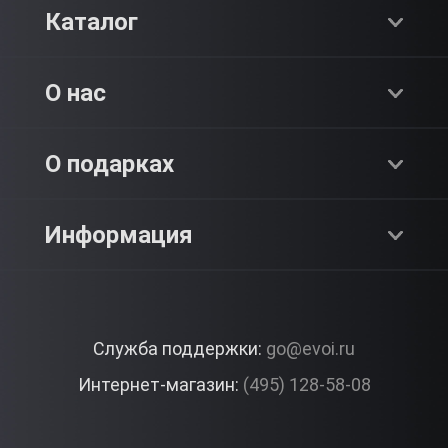
Каталог
Хиты продаж
О нас
Адреналин
О компании
О подарках
SPA & Красота
Блог
Как это работает?
Информация
Романтика
Работа
Отзывы
Что подарить?
Premium
Контакты
Служба поддержки:
go@evoi.ru
Вопросы и ответы
Корпоративные подарки
Интернет-магазин:
(495) 128-58-08
Доставка и Оплата
Правила ЭВО Импрэшнс