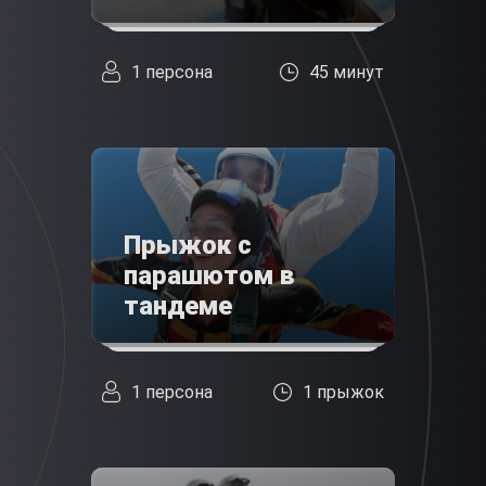
1 персона
45 минут
Прыжок с
парашютом в
тандеме
1 персона
1 прыжок