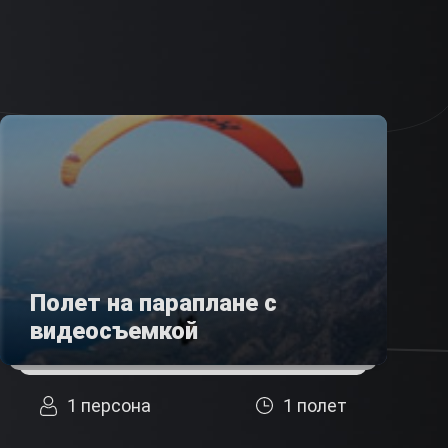
Полет на параплане с
видеосъемкой
1 персона
1 полет