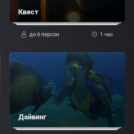
Квест
до 6 персон
1 час
Дайвинг