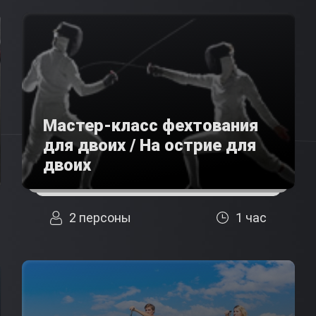
Мастер-класс фехтования
для двоих / На острие для
двоих
2 персоны
1 час