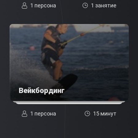
1 персона
1 занятие
Вейкбординг
1 персона
15 минут