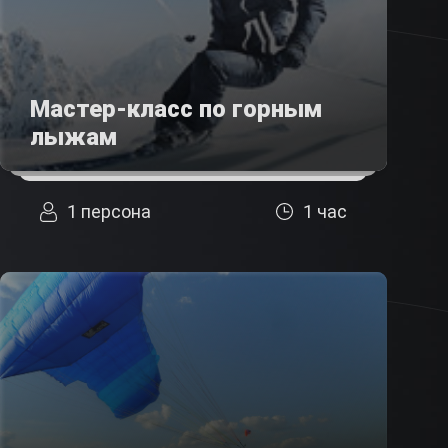
Мастер-класс по горным
лыжам
1 персона
1 час