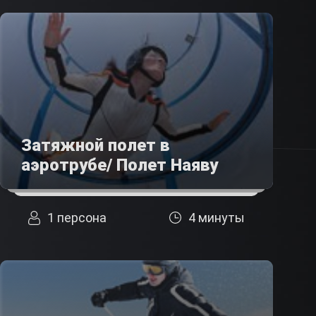
Затяжной полет в
аэротрубе/ Полет Наяву
1 персона
4 минуты