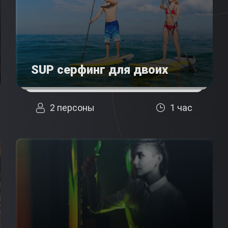
SUP серфинг для двоих
2 персоны
1 час