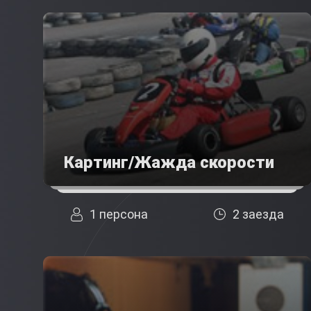
Картинг/Жажда скорости
1 персона
2 заезда