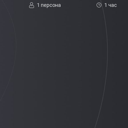
1 персона
1 час