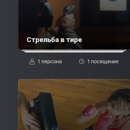
Стрельба в тире
1 персона
1 посещение