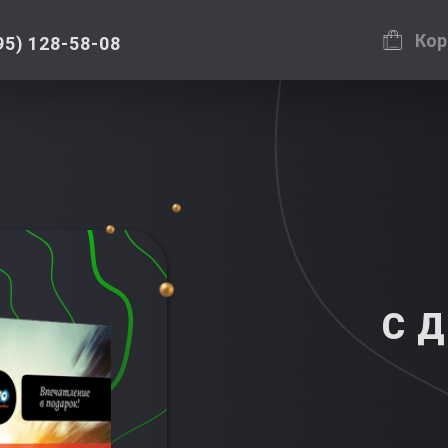
Кор
95) 128-58-08
С 