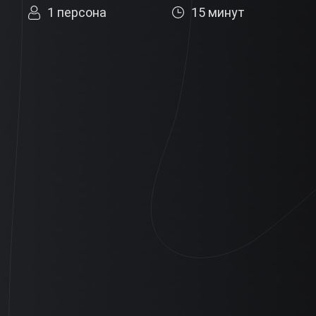
1 персона
15 минут