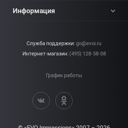
SPA & Красота
Блог
Как это работает?
Информация
Романтика
Работа
Отзывы
Что подарить?
Premium
Контакты
Служба поддержки:
go@evoi.ru
Вопросы и ответы
Корпоративные подарки
Интернет-магазин:
(495) 128-58-08
Доставка и Оплата
Правила ЭВО Импрэшнс
График работы
Публичная оферта
Активация сертификата
© «EVO Impressions» 2007 – 2026