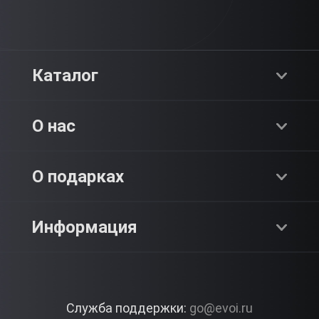
Каталог
Хиты продаж
О нас
Адреналин
О компании
О подарках
SPA & Красота
Блог
Как это работает?
Информация
Романтика
Работа
Отзывы
Что подарить?
Premium
Контакты
Служба поддержки:
go@evoi.ru
Вопросы и ответы