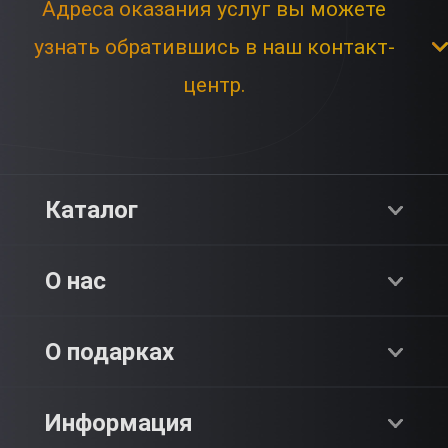
Адреса оказания услуг вы можете
узнать обратившись в наш контакт-
центр.
Каталог
Хиты продаж
О нас
Адреналин
О компании
О подарках
SPA & Красота
Блог
Как это работает?
Информация