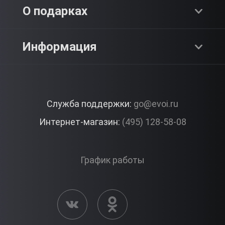
Адреналин
О компании
О подарках
SPA & Красота
Блог
Как это работает?
Информация
Романтика
Работа
Отзывы
Что подарить?
Premium
Контакты
Служба поддержки:
go@evoi.ru
Вопросы и ответы
Корпоративные подарки
Интернет-магазин:
(495) 128-58-08
Доставка и Оплата
Правила ЭВО Импрэшнс
График работы
Публичная оферта
Активация сертификата