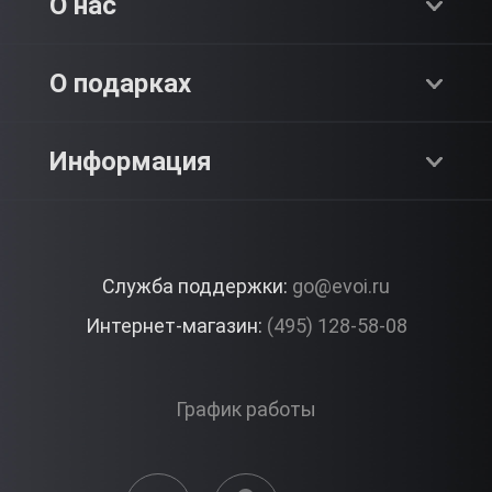
Хиты продаж
О нас
Адреналин
О компании
О подарках
SPA & Красота
Блог
Как это работает?
Информация
Романтика
Работа
Отзывы
Что подарить?
Premium
Контакты
Служба поддержки:
go@evoi.ru
Вопросы и ответы
Корпоративные подарки
Интернет-магазин:
(495) 128-58-08
Доставка и Оплата
Правила ЭВО Импрэшнс
График работы
Публичная оферта