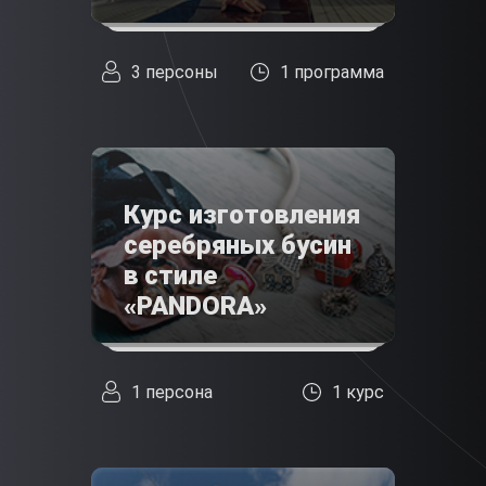
3 персоны
1 программа
Курс изготовления
серебряных бусин
в стиле
«PANDORA»
1 персона
1 курс