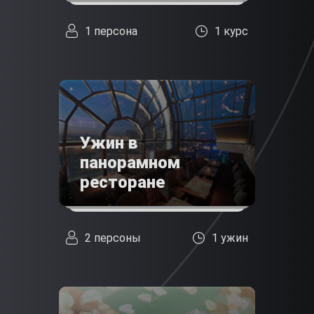
1 персона
1 курс
Ужин в
панорамном
ресторане
2 персоны
1 ужин