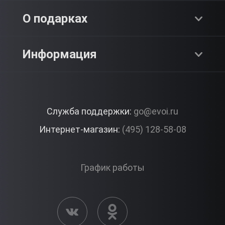
Адреналин
О компании
О подарках
SPA & Красота
Блог
Как это работает?
Информация
Романтика
Работа
Отзывы
Что подарить?
Premium
Контакты
Служба поддержки:
go@evoi.ru
Вопросы и ответы
Корпоративные подарки
Интернет-магазин:
(495) 128-58-08
Доставка и Оплата
Правила ЭВО Импрэшнс
График работы
Публичная оферта
Активация сертификата