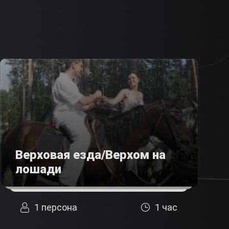
Верховая езда/Верхом на
лошади
1 персона
1 час