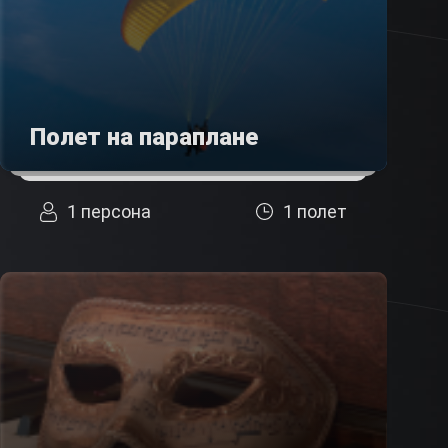
Полет на параплане
1 персона
1 полет