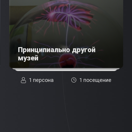
Принципиально другой
музей
1 персона
1 посещение