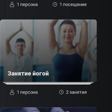
1 персона
1 посещение
Занятие йогой
1 персона
2 занятия