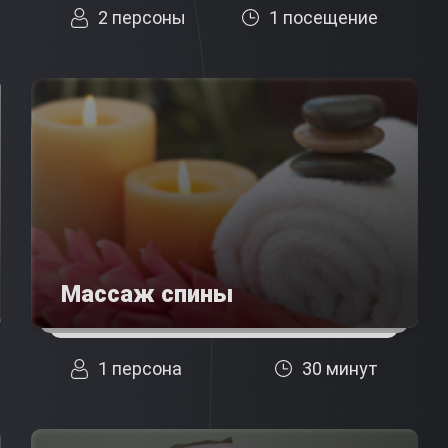
2 персоны
1 посещение
Массаж спины
1 персона
30 минут