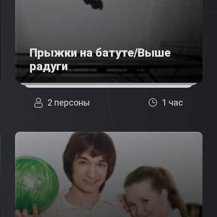
Прыжки на батуте/Выше
радуги
2 персоны
1 час