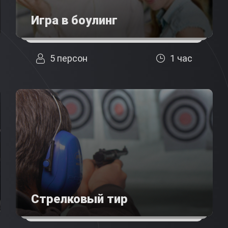
Игра в боулинг
5 персон
1 час
Стрелковый тир