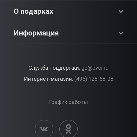
Адреналин
О компании
О подарках
SPA & Красота
Блог
Как это работает?
Информация
Романтика
Работа
Отзывы
Что подарить?
Premium
Контакты
Служба поддержки:
go@evoi.ru
Вопросы и ответы
Корпоративные подарки
Интернет-магазин:
(495) 128-58-08
Доставка и Оплата
Правила ЭВО Импрэшнс
График работы
Публичная оферта
Активация сертификата