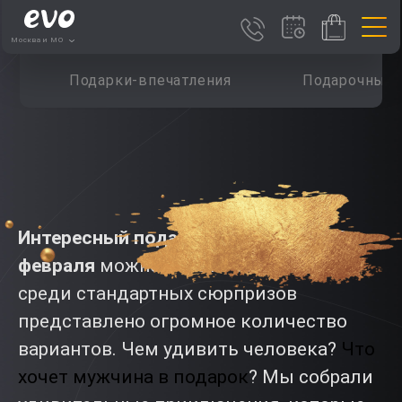
Москва и МО
Подарки-впечатления
Подарочные 
Интересный подарок мужчине на 23
февраля
можно искать бесконечно —
среди стандартных сюрпризов
представлено огромное количество
вариантов. Чем удивить человека?
Что
хочет мужчина в подарок
? Мы собрали