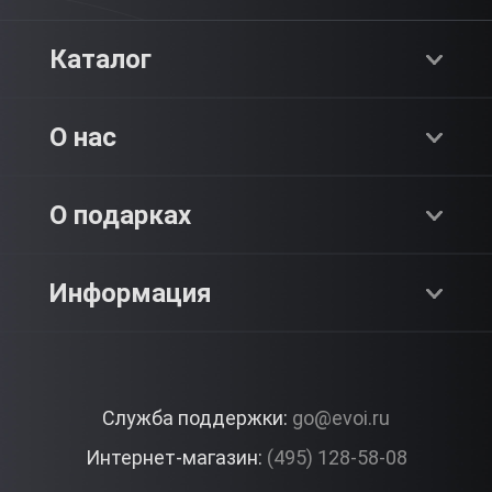
Каталог
Хиты продаж
О нас
Адреналин
О компании
О подарках
SPA & Красота
Блог
Как это работает?
Информация
Романтика
Работа
Отзывы
Что подарить?
Premium
Контакты
Служба поддержки:
go@evoi.ru
Вопросы и ответы
Корпоративные подарки
Интернет-магазин:
(495) 128-58-08