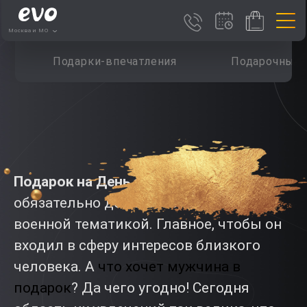
Москва и МО
Подарки-впечатления
Подарочные 
Подарок на День защитника
не
обязательно должен быть связан с
военной тематикой. Главное, чтобы он
входил в сферу интересов близкого
человека. А
что хочет мужчина в
подарок
? Да чего угодно! Сегодня