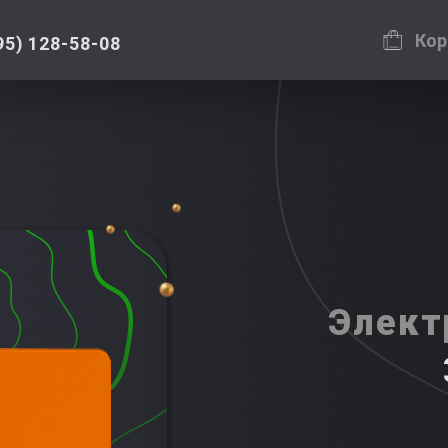
Кор
95) 128-58-08
Элект