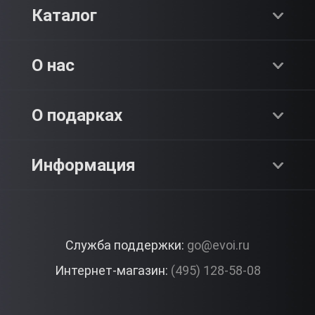
Каталог
Хиты продаж
О нас
Адреналин
О компании
О подарках
SPA & Красота
Блог
Как это работает?
Информация
Романтика
Работа
Отзывы
Что подарить?
Premium
Контакты
Служба поддержки:
go@evoi.ru
Вопросы и ответы
Корпоративные подарки
Интернет-магазин:
(495) 128-58-08
Доставка и Оплата
Правила ЭВО Импрэшнс