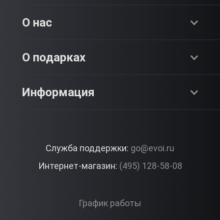
Хиты продаж
О нас
Адреналин
О компании
О подарках
SPA & Красота
Блог
Как это работает?
Информация
Романтика
Работа
Отзывы
Что подарить?
Premium
Контакты
Служба поддержки:
go@evoi.ru
Вопросы и ответы
Корпоративные подарки
Интернет-магазин:
(495) 128-58-08
Доставка и Оплата
Правила ЭВО Импрэшнс
График работы
Публичная оферта