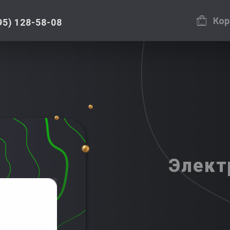
Кор
95) 128-58-08
Элект