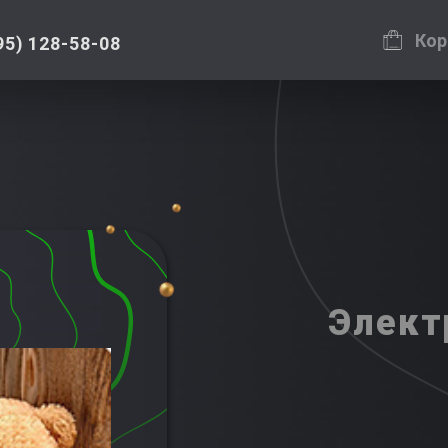
Кор
95) 128-58-08
Элект