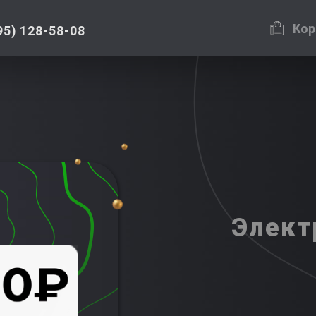
Кор
95) 128-58-08
Элект