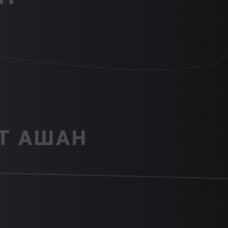
Т АШАН