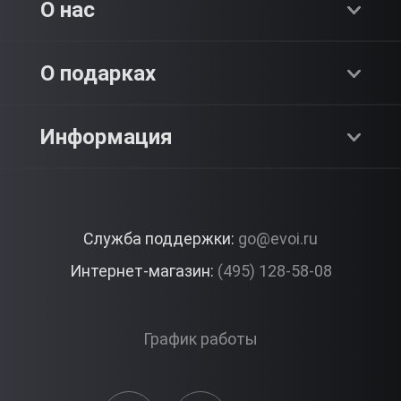
Хиты продаж
О нас
Адреналин
О компании
О подарках
SPA & Красота
Блог
Как это работает?
Информация
Романтика
Работа
Отзывы
Что подарить?
Premium
Контакты
Служба поддержки:
go@evoi.ru
Вопросы и ответы
Корпоративные подарки
Интернет-магазин:
(495) 128-58-08
Доставка и Оплата
Правила ЭВО Импрэшнс
График работы
Публичная оферта