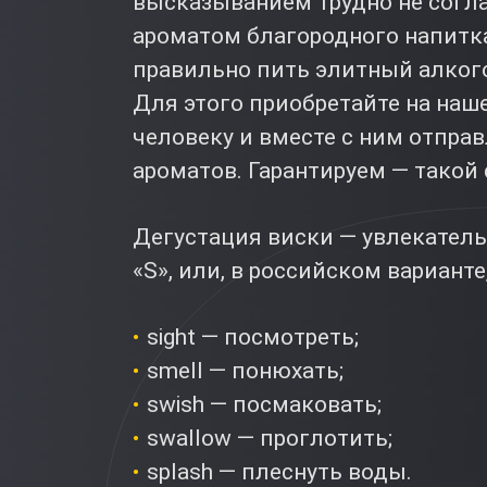
высказыванием трудно не согл
ароматом благородного напитк
правильно пить элитный алкого
Для этого приобретайте на наше
человеку и вместе с ним отпра
ароматов. Гарантируем — такой 
Дегустация виски — увлекател
«S», или, в российском варианте
sight — посмотреть;
smell — понюхать;
swish — посмаковать;
swallow — проглотить;
splash — плеснуть воды.