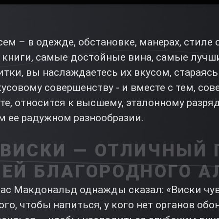
ем – в одежде, обстановке, манерах, стиле
ниги, самые достойные вина, самые лучшие
тки, вы наслаждаетесь их вкусом, стараясь
усовому совершенству - и вместе с тем, со
ете, относится к высшему, эталонному разря
ем ее радужном разнообразии.
 ВИСКИ — ОТЛИЧНЫЙ 
ЕЙ БЛАГОРОДНОГО А
ас Макдональд однажды сказал: «Виски чу
того, чтобы напиться, у кого нет органов обо