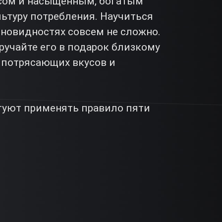
усом и насыщенным, богатым
ьтуру потребления. Научиться
зновидностях совсем не сложно.
ручайте его в подарок близкому
р потрясающих вкусов и
туют применять правило пяти