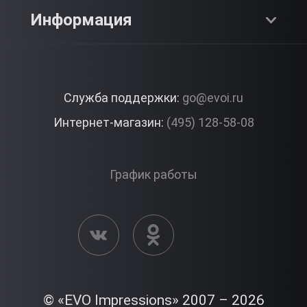
SPA & Красота
Блог
Как это работает?
Информация
Романтика
Работа
Отзывы
Что подарить?
Premium
Контакты
Служба поддержки:
go@evoi.ru
Вопросы и ответы
Корпоративные подарки
Интернет-магазин:
(495) 128-58-08
Доставка и Оплата
Правила ЭВО Импрэшнс
График работы
Публичная оферта
Активация сертификата
© «EVO Impressions» 2007 – 2026