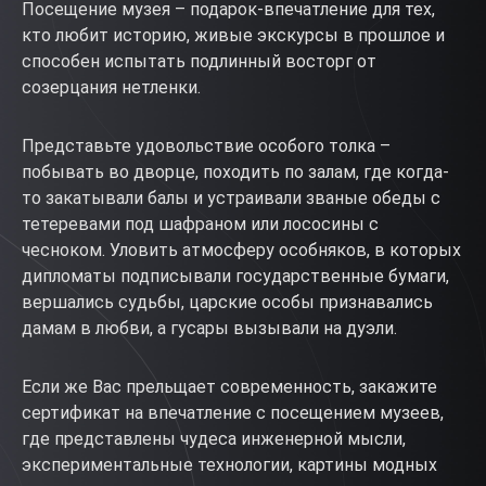
Посещение музея – подарок-впечатление для тех,
кто любит историю, живые экскурсы в прошлое и
способен испытать подлинный восторг от
созерцания нетленки.
Представьте удовольствие особого толка –
побывать во дворце, походить по залам, где когда-
то закатывали балы и устраивали званые обеды с
тетеревами под шафраном или лососины с
чесноком. Уловить атмосферу особняков, в которых
дипломаты подписывали государственные бумаги,
вершались судьбы, царские особы признавались
дамам в любви, а гусары вызывали на дуэли.
Если же Вас прельщает современность, закажите
сертификат на впечатление с посещением музеев,
где представлены чудеса инженерной мысли,
экспериментальные технологии, картины модных