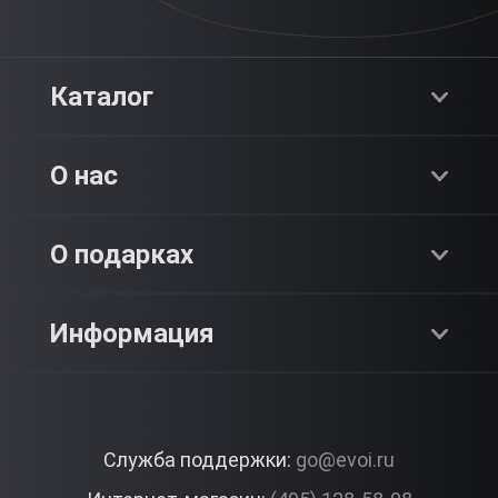
Каталог
Хиты продаж
О нас
Адреналин
О компании
О подарках
SPA & Красота
Блог
Как это работает?
Информация
Романтика
Работа
Отзывы
Что подарить?
Premium
Контакты
Служба поддержки:
go@evoi.ru
Вопросы и ответы
Корпоративные подарки