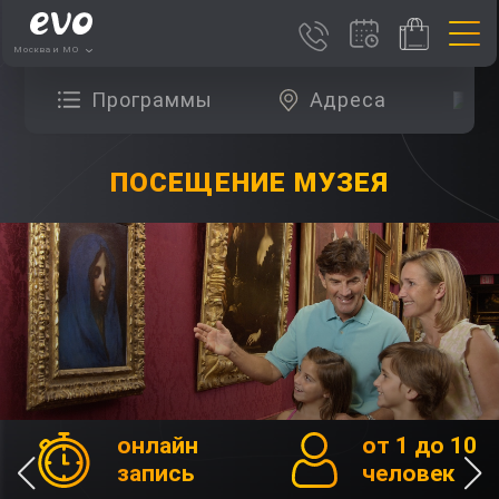
Москва и МО
Программы
Адреса
О
ПОСЕЩЕНИЕ МУЗЕЯ
онлайн
от 1 до 10
запись
человек