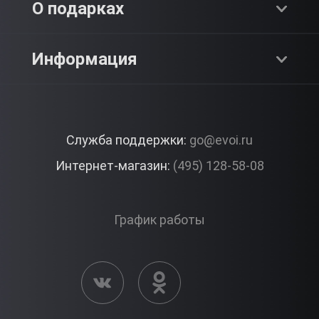
О компании
О подарках
SPA & Красота
Блог
Как это работает?
Информация
Романтика
Работа
Отзывы
Что подарить?
Premium
Контакты
Служба поддержки:
go@evoi.ru
Вопросы и ответы
Корпоративные подарки
Интернет-магазин:
(495) 128-58-08
Доставка и Оплата
Правила ЭВО Импрэшнс
График работы
Публичная оферта
Активация сертификата