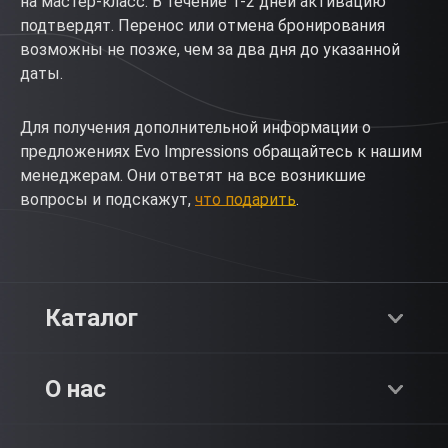
на мастер-класс. В течение 1-2 дней активацию
подтвердят. Перенос или отмена бронирования
возможны не позже, чем за два дня до указанной
даты.
Для получения дополнительной информации о
предложениях Evo Impressions обращайтесь к нашим
менеджерам. Они ответят на все возникшие
вопросы и подскажут,
что подарить
.
Каталог
Хиты продаж
О нас
Адреналин