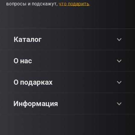
вопросы и подскажут,
что подарить
.
Каталог
Хиты продаж
О нас
Адреналин
О компании
О подарках
SPA & Красота
Блог
Как это работает?
Информация
Романтика
Работа
Отзывы
Что подарить?