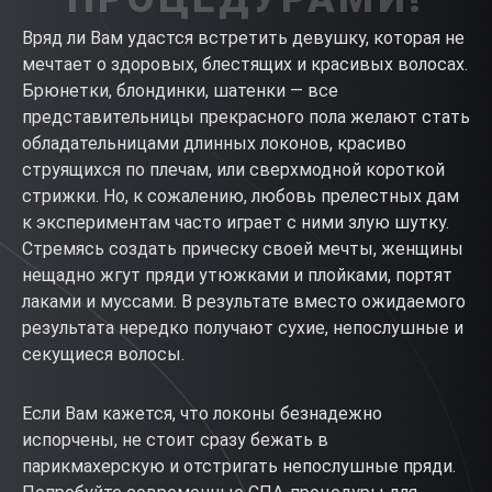
Вряд ли Вам удастся встретить девушку, которая не
мечтает о здоровых, блестящих и красивых волосах.
Брюнетки, блондинки, шатенки — все
представительницы прекрасного пола желают стать
обладательницами длинных локонов, красиво
струящихся по плечам, или сверхмодной короткой
стрижки. Но, к сожалению, любовь прелестных дам
к экспериментам часто играет с ними злую шутку.
Стремясь создать прическу своей мечты, женщины
нещадно жгут пряди утюжками и плойками, портят
лаками и муссами. В результате вместо ожидаемого
результата нередко получают сухие, непослушные и
секущиеся волосы.
Если Вам кажется, что локоны безнадежно
испорчены, не стоит сразу бежать в
парикмахерскую и отстригать непослушные пряди.