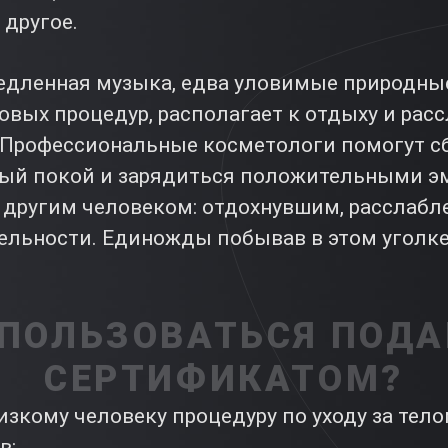
другое.
едленная музыка, едва уловимые природны
довых процедур, располагает к отдыху и ра
. Профессиональные косметологи помогут с
ный покой и зарядиться положительными эм
 другим человеком: отдохнувшим, расслабл
ельности. Единожды побывав в этом уголке 
СПОЛЬЗОВАТЬСЯ ПОД
СЕРТИФИКАТОМ?
изкому человеку процедуру по уходу за тело
в: