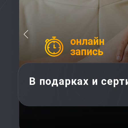
онлайн
запись
В подарках и сер