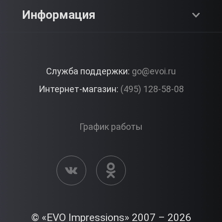
SPA & Красота
Блог
Как это работает?
Информация
Романтика
Работа
Отзывы
Что подарить?
Premium
Контакты
Служба поддержки:
go@evoi.ru
Вопросы и ответы
Корпоративные подарки
Интернет-магазин:
(495) 128-58-08
Доставка и Оплата
Правила ЭВО Импрэшнс
График работы
Публичная оферта
Активация сертификата
© «EVO Impressions» 2007 – 2026