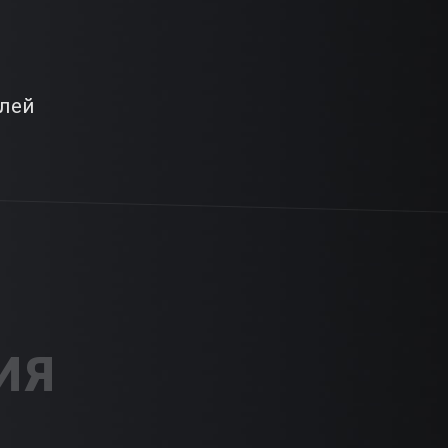
елей
ИЯ