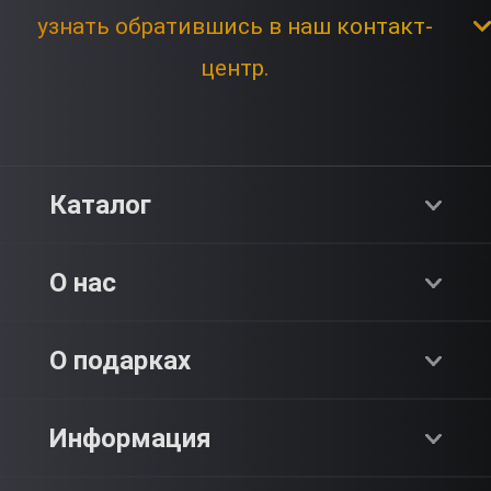
узнать обратившись в наш контакт-
центр.
Каталог
Хиты продаж
О нас
Адреналин
О компании
О подарках
SPA & Красота
Блог
Как это работает?
Информация
Романтика