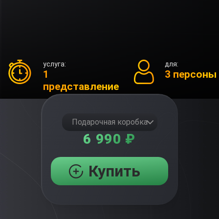
услуга:
для:
1
3 персоны
представление
Подарочная коробка
6 990 ₽
Купить