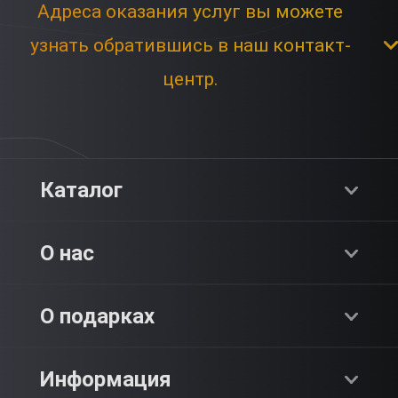
Адреса оказания услуг вы можете
узнать обратившись в наш контакт-
центр.
Каталог
Хиты продаж
О нас
Адреналин
О компании
О подарках
SPA & Красота
Блог
Как это работает?
Информация