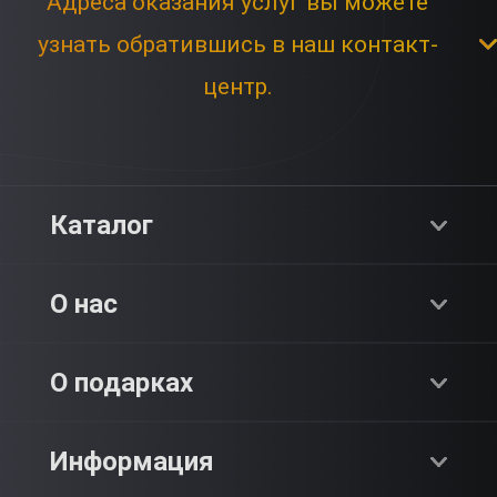
Адреса оказания услуг вы можете
узнать обратившись в наш контакт-
центр.
Каталог
Хиты продаж
О нас
Адреналин
О компании
О подарках
SPA & Красота
Блог
Как это работает?
Информация