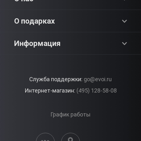
Адреналин
О компании
О подарках
SPA & Красота
Блог
Как это работает?
Информация
Романтика
Работа
Отзывы
Что подарить?
Premium
Контакты
Служба поддержки:
go@evoi.ru
Вопросы и ответы
Корпоративные подарки
Интернет-магазин:
(495) 128-58-08
Доставка и Оплата
Правила ЭВО Импрэшнс
График работы
Публичная оферта