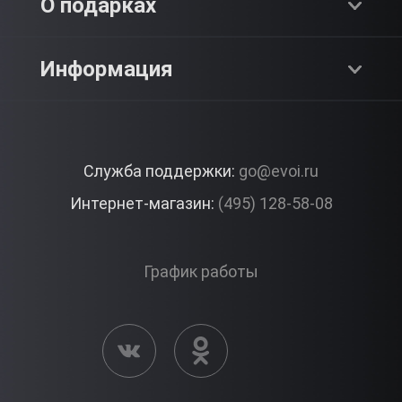
О компании
О подарках
SPA & Красота
Блог
Как это работает?
Информация
Романтика
Работа
Отзывы
Что подарить?
Premium
Контакты
Служба поддержки:
go@evoi.ru
Вопросы и ответы
Корпоративные подарки
Интернет-магазин:
(495) 128-58-08
Доставка и Оплата
Правила ЭВО Импрэшнс
График работы
Публичная оферта
Активация сертификата