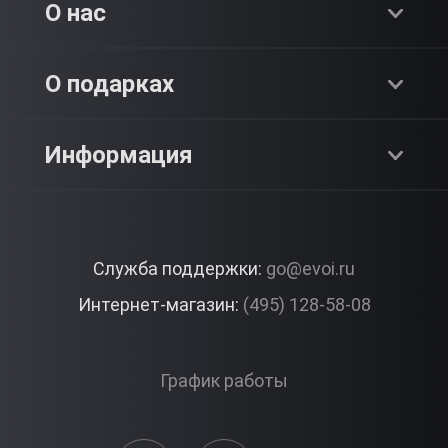
Хиты продаж
О нас
Адреналин
О компании
О подарках
SPA & Красота
Блог
Как это работает?
Информация
Романтика
Работа
Отзывы
Что подарить?
Premium
Контакты
Служба поддержки:
go@evoi.ru
Вопросы и ответы
Корпоративные подарки
Интернет-магазин:
(495) 128-58-08
Доставка и Оплата
Правила ЭВО Импрэшнс
График работы
Публичная оферта