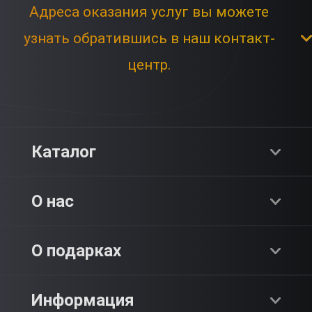
Адреса оказания услуг вы можете
узнать обратившись в наш контакт-
центр.
Каталог
Хиты продаж
О нас
Адреналин
О компании
О подарках
SPA & Красота
Блог
Как это работает?
Информация