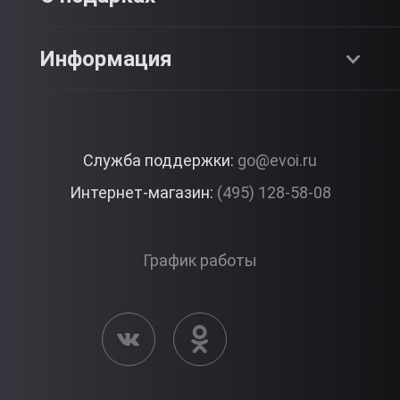
SPA & Красота
Блог
Как это работает?
Информация
Романтика
Работа
Отзывы
Что подарить?
Premium
Контакты
Служба поддержки:
go@evoi.ru
Вопросы и ответы
Корпоративные подарки
Интернет-магазин:
(495) 128-58-08
Доставка и Оплата
Правила ЭВО Импрэшнс
График работы
Публичная оферта
Активация сертификата