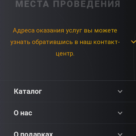
МЕСТА ПРОВЕДЕНИЯ
Адреса оказания услуг вы можете
узнать обратившись в наш контакт-
центр.
Каталог
Хиты продаж
О нас
Адреналин
О компании
О подарках